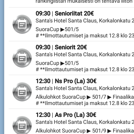
rankinglistan mukaisesti on tehtävä liito
501, NS 501, JUN, SEN) ja liiton SM-kilpail
Lauantai 15.08.2026
09:30
|
Senioriitat 20€
sijoitettuja**
Santa's Hotel Santa Claus, Korkalonkatu
SuoraCup ▶501/5
# **Ilmottautumiset ja maksut 12.8 klo 
Lauantai 15.08.2026
09:30
|
Seniorit 20€
Santa's Hotel Santa Claus, Korkalonkatu
SuoraCup ▶501/5
# **Ilmottautumiset ja maksut 12.8 klo 
Lauantai 15.08.2026
12:30
|
Ns Pro (La) 30€
Santa's Hotel Santa Claus, Korkalonkatu
Alkulohkot SuoraCup ▶ 501/7 ▶ Finaalik
# **Ilmottautumiset ja maksut 12.8 klo 
Lauantai 15.08.2026
12:30
|
As Pro (La) 30€
Santa's Hotel Santa Claus, Korkalonkatu
Alkulohkot SuoraCup ▶ 501/9 ▶ Finaalik