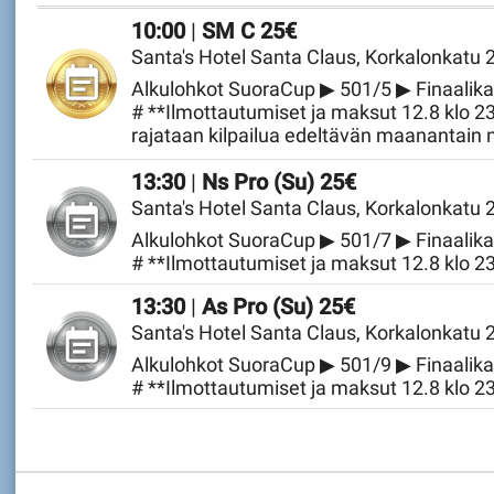
10:00
|
SM C 25€
Santa's Hotel Santa Claus, Korkalonkatu
Alkulohkot SuoraCup ▶ 501/5 ▶ Finaalik
# **Ilmottautumiset ja maksut 12.8 klo 2
rajataan kilpailua edeltävän maanantain n
tasoituslistan mukaan Alle 534**
Sunnuntai 16.08.2026
13:30
|
Ns Pro (Su) 25€
Santa's Hotel Santa Claus, Korkalonkatu
Alkulohkot SuoraCup ▶ 501/7 ▶ Finaalik
# **Ilmottautumiset ja maksut 12.8 klo 
Sunnuntai 16.08.2026
13:30
|
As Pro (Su) 25€
Santa's Hotel Santa Claus, Korkalonkatu
Alkulohkot SuoraCup ▶ 501/9 ▶ Finaalik
# **Ilmottautumiset ja maksut 12.8 klo 