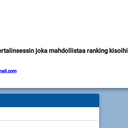
rtalinsessin joka mahdollistaa ranking kisoih
ail.com