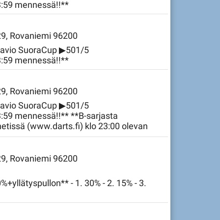
23:59 mennessä!!**
 29, Rovaniemi 96200
aavio SuoraCup ▶501/5
23:59 mennessä!!**
 29, Rovaniemi 96200
aavio SuoraCup ▶501/5
3:59 mennessä!!** **B-sarjasta
etissä (www.darts.fi) klo 23:00 olevan
sella olevat avoimen sarjan ja 568 tai
ajat.**
 29, Rovaniemi 96200
+yllätyspullon** - 1. 30% - 2. 15% - 3.