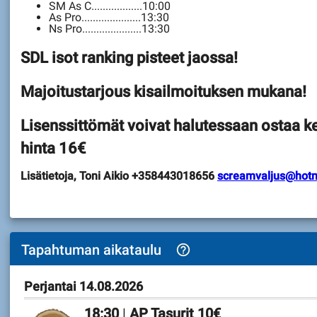
SM As C..................10:00
As Pro.....................13:30
Ns Pro.....................13:30
SDL isot ranking pisteet jaossa!
Majoitustarjous kisailmoituksen mukana!
Lisenssittömät voivat halutessaan ostaa ke
hinta 16€
Lisätietoja, Toni Aikio +358443018656
screamvaljus@hotm
Tapahtuman aikataulu
help_outline
Perjantai 14.08.2026
18:30
|
AP Tasurit 10€