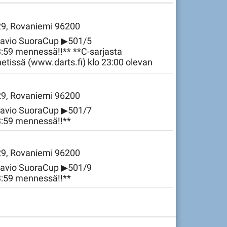
 29, Rovaniemi 96200
aavio SuoraCup ▶501/5
3:59 mennessä!!** **C-sarjasta
etissä (www.darts.fi) klo 23:00 olevan
 29, Rovaniemi 96200
aavio SuoraCup ▶501/7
23:59 mennessä!!**
 29, Rovaniemi 96200
aavio SuoraCup ▶501/9
23:59 mennessä!!**