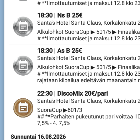
# **Ilmottautumiset ja maksut 12.8 klo 
Lauantai 15.08.2026
18:30
|
Ns B 25€
Santa's Hotel Santa Claus, Korkalonkatu
Alkulohkot SuoraCup ▶ 501/5 ▶ Finaalik
# **Ilmottautumiset ja maksut 12.8 klo 
Lauantai 15.08.2026
18:30
|
As B 25€
Santa's Hotel Santa Claus, Korkalonkatu
Alkulohkot SuoraCup ▶ 501/5 ▶ Finaalik
# **Ilmottautumiset ja maksut 12.8 klo 2
rajataan kilpailua edeltävän maanantain n
tasoituslistan mukaan 668 tai yli tasoituk
Lauantai 15.08.2026
22:30
|
DiscoMix 20€/pari
yli tasoituksella olevat naisten sarjan pela
Santa's Hotel Santa Claus, Korkalonkatu
SuoraCup ▶601/3
## **Parhaiten pukeutunut pari voittaa 10%
7,5% - 4. 7,5%
Sunnuntai 16.08.2026