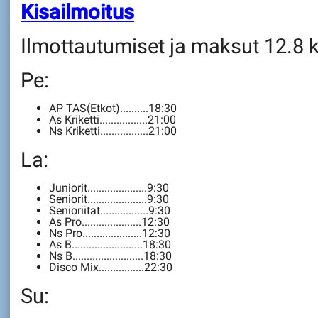
Kisailmoitus
Ilmottautumiset ja maksut 12.8 
Pe:
AP TAS(Etkot)..........18:30
As Kriketti.................21:00
Ns Kriketti.................21:00
La:
Juniorit.....................9:30
Seniorit.....................9:30
Senioriitat.................9:30
As Pro.....................12:30
Ns Pro.....................12:30
As B.........................18:30
Ns B.........................18:30
Disco Mix................22:30
Su: