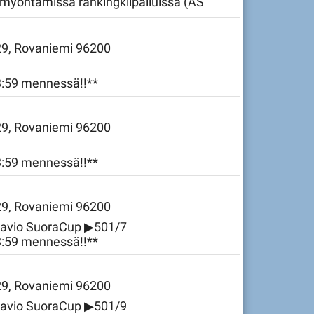
n myöntämissä rankingkilpailuissa (AS
uissa. Alle 17 osallistujaa – ei
 29, Rovaniemi 96200
23:59 mennessä!!**
 29, Rovaniemi 96200
23:59 mennessä!!**
 29, Rovaniemi 96200
aavio SuoraCup ▶501/7
23:59 mennessä!!**
 29, Rovaniemi 96200
aavio SuoraCup ▶501/9