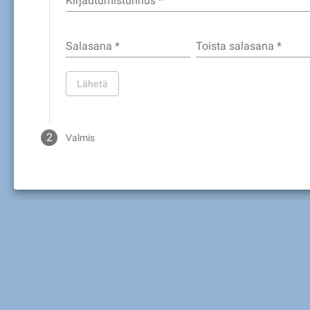
Kirjautumistunnus
*
Salasana
*
Toista salasana
*
Lähetä
2
Valmis