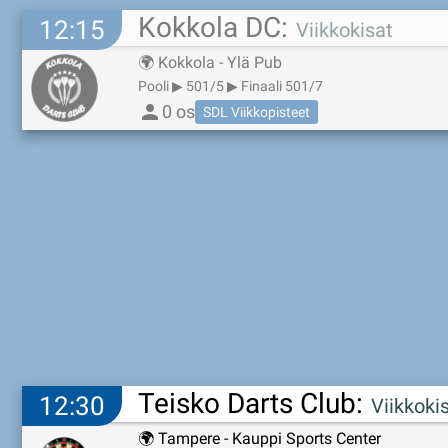
Kokkola DC:
12:15
Viikkokisat
🌍
Kokkola - Ylä Pub
Pooli ▶ 501/5 ▶ Finaali 501/7
person
0 os
SDL Viikkopisteet
Teisko Darts Club:
12:30
Viikkoki
🌍
Tampere - Kauppi Sports Center