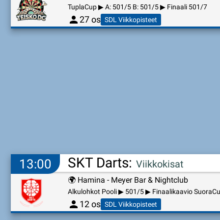
TuplaCup ▶ A: 501/5 B: 501/5 ▶ Finaali 501/7
person
27 os
SDL Viikkopisteet
SKT Darts:
13:00
Viikkokisat
🌍
Hamina - Meyer Bar & Nightclub
Alkulohkot Pooli ▶ 501/5 ▶ Finaalikaavio SuoraC
person
12 os
SDL Viikkopisteet