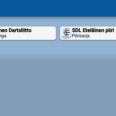
en Dartsliitto
SDL Eteläinen piiri
iga
Piirisarja