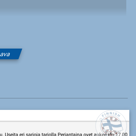
aava
eita eri sarjoja tarjolla Perjantaina ovet aukee klo 17.00