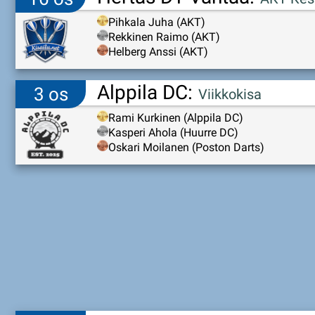
Pihkala Juha (AKT)
Rekkinen Raimo (AKT)
Helberg Anssi (AKT)
Alppila DC:
3 os
Viikkokisa
Rami Kurkinen (Alppila DC)
Kasperi Ahola (Huurre DC)
Oskari Moilanen (Poston Darts)