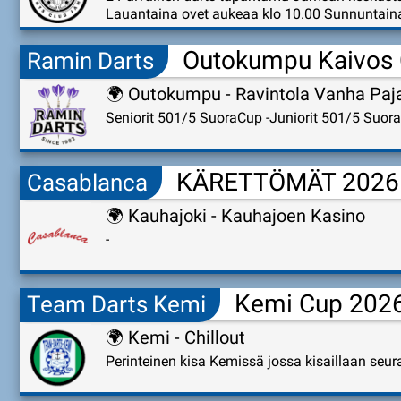
Lauantaina ovet aukeaa klo 10.00 Sunnuntaina
Outokumpu Kaivos
Ramin Darts
🌍
Outokumpu - Ravintola Vanha Paj
Seniorit 501/5 SuoraCup -Juniorit 501/5 Suora
KÄRETTÖMÄT 2026
Casablanca
🌍
Kauhajoki - Kauhajoen Kasino
-
Kemi Cup 202
Team Darts Kemi
🌍
Kemi - Chillout
Perinteinen kisa Kemissä jossa kisaillaan seuraa