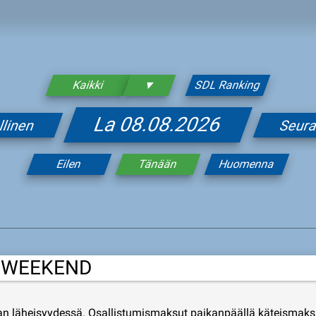
Kaikki
▼
SDL Ranking
La 08.08.2026
llinen
Seur
Eilen
Tänään
Huomenna
S WEEKEND
läheisyydessä. Osallistumismaksut paikanpäällä käteismaksu. Us