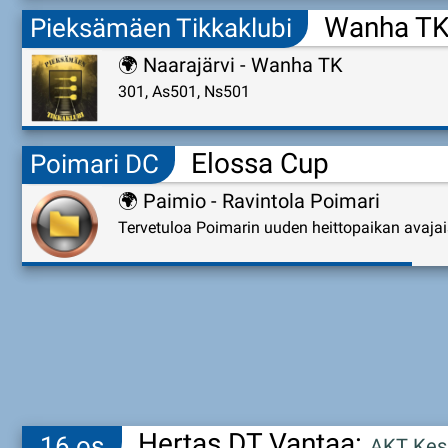
Wanha TK:
Pieksämäen Tikkaklubi
🌍
Naarajärvi - Wanha TK
301, As501, Ns501
Elossa Cup
Poimari DC
🌍
Paimio - Ravintola Poimari
Tervetuloa Poimarin uuden heittopaikan avajais
Hertas DT Vantaa:
16 os
AKT Kes