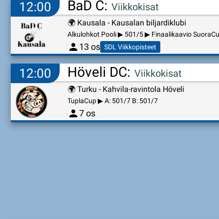
BaD C:
12:00
Viikkokisat
🌍
Kausala - Kausalan biljardiklubi
Alkulohkot Pooli ▶ 501/5 ▶ Finaalikaavio SuoraC
person
13 os
SDL Viikkopisteet
Höveli DC:
12:00
Viikkokisat
🌍
Turku - Kahvila-ravintola Höveli
TuplaCup ▶ A: 501/7 B: 501/7
person
7 os