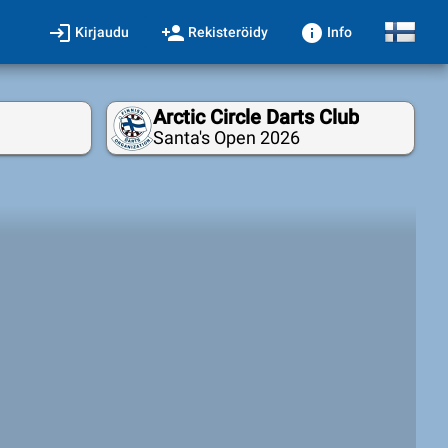
login
person_add
info
Kirjaudu
Rekisteröidy
Info
Arctic Circle Darts Club
Santa's Open 2026